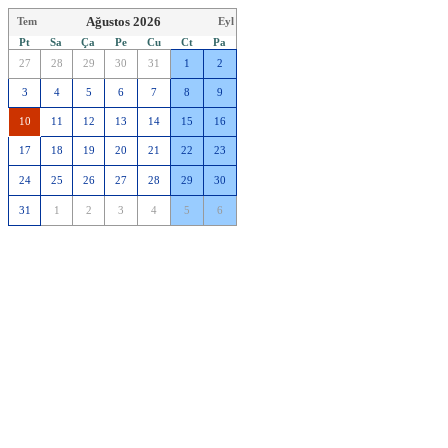
Ağustos 2026
Tem
Eyl
Pt
Sa
Ça
Pe
Cu
Ct
Pa
27
28
29
30
31
1
2
3
4
5
6
7
8
9
10
11
12
13
14
15
16
17
18
19
20
21
22
23
24
25
26
27
28
29
30
31
1
2
3
4
5
6